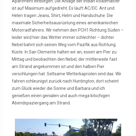
Apartment einbiegen. Die Anlage der Indian Roadmaster
ist auf Maximum aufgedreht. Es läuft AC/DC. Ant und
Helen tragen Jeans, Shirt, Helm und Handschuhe. Die
maximale Sicherheitsausrüstung eines amerikanischen
Motorradfahrers. Wir nehmen den PCH1 Richtung Süden –
leider wird hier das Wetter immer schlechter – dichter
Nebel bahnt sich seinen Weg vom Pazifik aus Richtung
Küste. In San Clemente halten wir an, essen am Pier zu
Mittag und beobachten den Nebel, der mittlerweile fast
am Strand angekommen ist und den halben Pier
verschlungen hat. Seltsame Wetterkapriolen sind das. Wir
fahren schleunigst zurück nach Huntington, dort scheint
zum Glück wieder die Sonne und Barbara und ich
genießen einen genialen und auch mega kitschigen
Abendspaziergang am Strand.