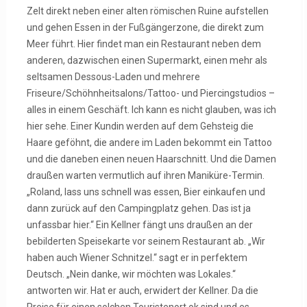
Zelt direkt neben einer alten römischen Ruine aufstellen
und gehen Essen in der Fußgängerzone, die direkt zum
Meer führt. Hier findet man ein Restaurant neben dem
anderen, dazwischen einen Supermarkt, einen mehr als
seltsamen Dessous-Laden und mehrere
Friseure/Schöhnheitsalons/Tattoo- und Piercingstudios –
alles in einem Geschäft. Ich kann es nicht glauben, was ich
hier sehe. Einer Kundin werden auf dem Gehsteig die
Haare geföhnt, die andere im Laden bekommt ein Tattoo
und die daneben einen neuen Haarschnitt. Und die Damen
draußen warten vermutlich auf ihren Maniküre-Termin.
„Roland, lass uns schnell was essen, Bier einkaufen und
dann zurück auf den Campingplatz gehen. Das ist ja
unfassbar hier.“ Ein Kellner fängt uns draußen an der
bebilderten Speisekarte vor seinem Restaurant ab. „Wir
haben auch Wiener Schnitzel.“ sagt er in perfektem
Deutsch. „Nein danke, wir möchten was Lokales.“
antworten wir. Hat er auch, erwidert der Kellner. Da die
Preise für einen solchen Touristenort ok sind und es