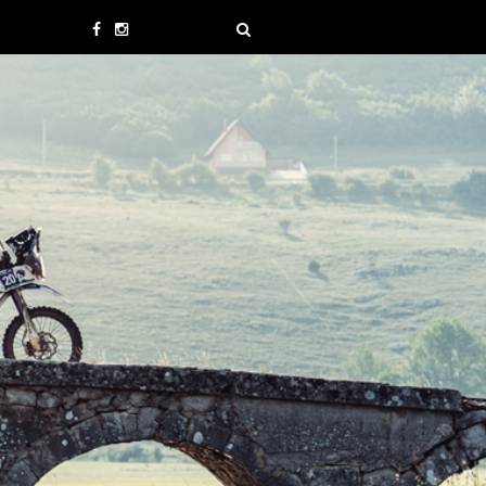
oto
ikaze