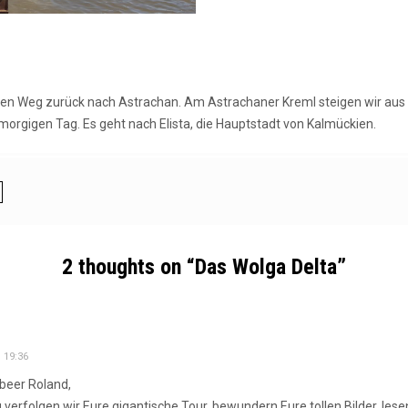
hen Weg zurück nach Astrachan. Am Astrachaner Kreml steigen wir aus 
orgigen Tag. Es geht nach Elista, die Hauptstadt von Kalmückien.
2 thoughts on “
Das Wolga Delta
”
 19:36
ebeer Roland,
 verfolgen wir Eure gigantische Tour, bewundern Eure tollen Bilder, lese